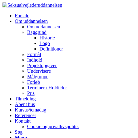
Forside
Om uddannelsen
Om uddannelsen
Baggrund
Historie
Logo
Definitioner
Formål
Indhold
Projektopgaver
Undervisere
Målgruppe
Forløb
Terminer / Holdtider
Pris
Tilmelding
Åbent hus
Kursus/temadag
Referencer
Kontakt
Cookie og privatlivspolitik
Søg
Menu