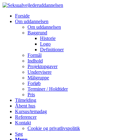
Forside
Om uddannelsen
Om uddannelsen
Baggrund
Historie
Logo
Definitioner
Formål
Indhold
Projektopgaver
Undervisere
Målgruppe
Forløb
Terminer / Holdtider
Pris
Tilmelding
Åbent hus
Kursus/temadag
Referencer
Kontakt
Cookie og privatlivspolitik
Søg
Menu